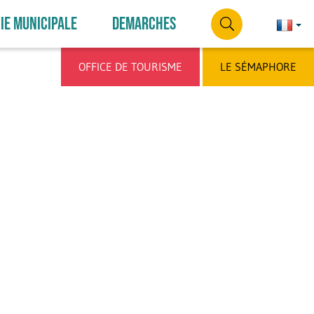
IE MUNICIPALE
DEMARCHES
Françai
França
RECHERCHE
OFFICE DE TOURISME
LE SÉMAPHORE