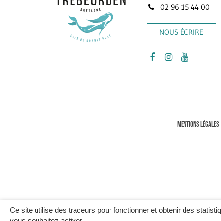
02 96 15 44 00
NOUS ÉCRIRE
Lien
Lien
Lien
vers
vers
vers
le
le
la
compte
compte
chaîne
Facebook
Instagram
Youtube
MENTIONS LÉGALES
Ce site utilise des traceurs pour fonctionner et obtenir des statisti
vous souhaitez activer.