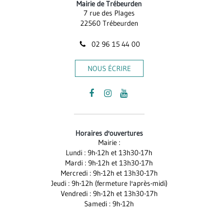
Mairie de Trébeurden
7 rue des Plages
22560 Trébeurden
02 96 15 44 00
NOUS ÉCRIRE
Lien
Lien
Lien
vers
vers
vers
le
le
la
Horaires d'ouvertures
compte
compte
chaîne
Mairie :
Facebook
Instagram
Youtube
Lundi : 9h-12h et 13h30-17h
Mardi : 9h-12h et 13h30-17h
Mercredi : 9h-12h et 13h30-17h
Jeudi : 9h-12h (fermeture l'après-midi)
Vendredi : 9h-12h et 13h30-17h
Samedi : 9h-12h