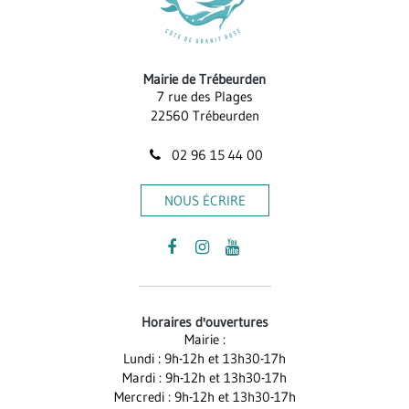
Mairie de Trébeurden
7 rue des Plages
22560 Trébeurden
02 96 15 44 00
NOUS ÉCRIRE
Lien
Lien
Lien
vers
vers
vers
le
le
la
Horaires d'ouvertures
compte
compte
chaîne
Mairie :
Facebook
Instagram
Youtube
Lundi : 9h-12h et 13h30-17h
Mardi : 9h-12h et 13h30-17h
Mercredi : 9h-12h et 13h30-17h