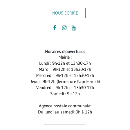
NOUS ÉCRIRE
Lien
Lien
Lien
vers
vers
vers
le
le
la
Horaires d'ouvertures
compte
compte
chaîne
Mairie :
Facebook
Instagram
Youtube
Lundi : 9h-12h et 13h30-17h
Mardi : 9h-12h et 13h30-17h
Mercredi : 9h-12h et 13h30-17h
Jeudi : 9h-12h (fermeture l'après-midi)
Vendredi : 9h-12h et 13h30-17h
Samedi : 9h-12h
Agence postale communale:
Du lundi au samedi: 9h à 12h