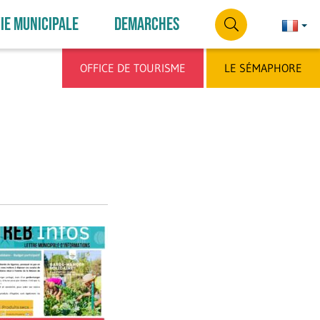
IE MUNICIPALE
DEMARCHES
Françai
França
RECHERCHE
OFFICE DE TOURISME
LE SÉMAPHORE