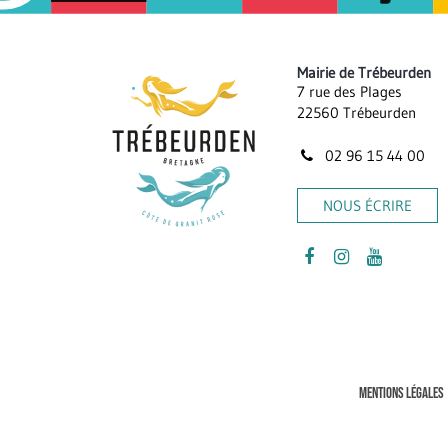
Mairie de Trébeurden
7 rue des Plages
22560 Trébeurden
02 96 15 44 00
NOUS ÉCRIRE
Lien
Lien
Lien
vers
vers
vers
le
le
la
compte
compte
chaîne
Facebook
Instagram
Youtube
MENTIONS LÉGALES