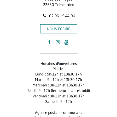
22560 Trébeurden
02 96 15 44 00
NOUS ÉCRIRE
Lien
Lien
Lien
vers
vers
vers
le
le
la
Horaires d'ouvertures
compte
compte
chaîne
Mairie :
Facebook
Instagram
Youtube
Lundi : 9h-12h et 13h30-17h
Mardi : 9h-12h et 13h30-17h
Mercredi : 9h-12h et 13h30-17h
Jeudi : 9h-12h (fermeture l'après-midi)
Vendredi : 9h-12h et 13h30-17h
Samedi : 9h-12h
Agence postale communale: